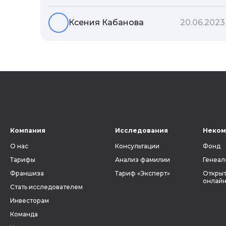
государства. В соответствии с ним
выстраивается система местных
Ксения Кабанова
20.06.2023
органов власти. Для генеалогии АТД
является ключевым фактором, без
знания которого невозможно вести
поиски своих предков. Ведь от верного
определения губернии, уезда и волости
зависит, найдутся ли в архиве
метрические книги и другие документы,
связанные с людьми, которых вы ищете.
Компания
Исследования
Неком
О нас
Консультации
Фонд
Тарифы
Анализ фамилии
Генеал
Франшиза
Тариф «Эксперт»
Открыт
онлайн
Стать исследователем
Инвесторам
Команда