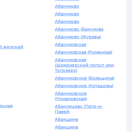
Абакумово
Абакумово
Абакумово
Абакумово (Бакумова
Абакумово (Журавы)
Абакумовская
й женский
Абакумовская (Романова)
Абакумовская
(Шимозерский погост или
Топозеро)
Абакумовское (Боярщина)
Абакумовское (Коташовы)
Абакумовское
(Романовская)
льная
Абакумцево (Петр-и-
Павел)
Абакшина
Абакшина