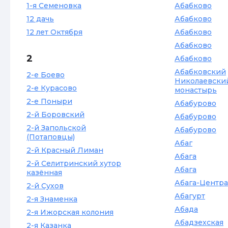
1-я Семеновка
Абабково
12 дачь
Абабково
12 лет Октября
Абабково
Абабково
2
Абабково
Абабковский
2-е Боево
Николаевски
2-е Курасово
монастырь
2-е Поныри
Абабурово
2-й Боровский
Абабурово
2-й Запольской
Абабурово
(Потаповцы)
Абаг
2-й Красный Лиман
Абага
2-й Селитринский хутор
Абага
казённая
Абага-Центра
2-й Сухов
Абагурт
2-я Знаменка
Абада
2-я Ижорская колония
Абадзехская
2-я Казанка