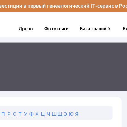
естиции в первый генеалогический IT-сервис в Ро
Древо
Фотокниги
База знаний
Б
П
Р
С
Т
У
Ф
Х
Ц
Ч
Ш
Щ
Э
Ю
Я