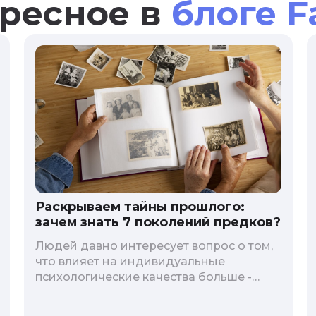
ресное в
блоге F
Раскрываем тайны прошлого:
зачем знать 7 поколений предков?
Людей давно интересует вопрос о том,
что влияет на индивидуальные
психологические качества больше -
гены или воспитание и образование
человека. В астрологической практике