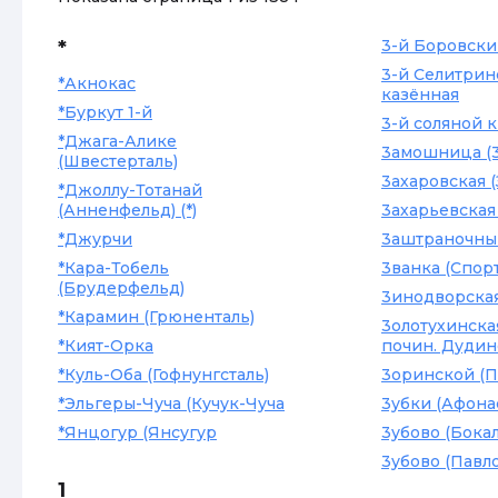
*
3-й Боровск
3-й Селитрин
*Акнокас
казённая
*Буркут 1-й
3-й соляной 
*Джага-Алике
3амошница (
(Швестерталь)
3ахаровская (
*Джоллу-Тотанай
(Анненфельд) (*)
3ахарьевская 
*Джурчи
3аштраночны
*Кара-Тобель
3ванка (Спор
(Брудерфельд)
3инодворска
*Карамин (Грюненталь)
3олотухинска
*Кият-Орка
почин. Дудин
*Куль-Оба (Гофнунгсталь)
3оринской (П
*Эльгеры-Чуча (Кучук-Чуча
3убки (Афона
*Янцогур (Янсугур
3убово (Бока
3убово (Павл
1