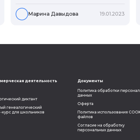
существует понятие геноскоп - влияние
семи поколений предков на судьбу
Марина Давыдова
19.01.2023
потомков. Пробуем разобраться, стоит
ли всецело ориентироваться на
наследственность.
мерческая деятельность
Документы
Политика обработки персонал
данных
огический диктант
Оферта
ый генеалогический
-курс для школьников
Политика использования COOK
файлов
Согласие на обработку
персональных данных