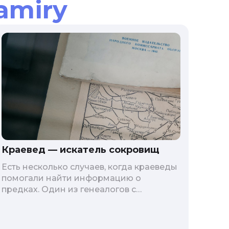
amiry
Краевед — искатель сокровищ
Есть несколько случаев, когда краеведы
помогали найти информацию о
предках. Один из генеалогов с
помощью краеведа обнаружил
фотографию уже не существующей
деревни. Так получилось, что искомое