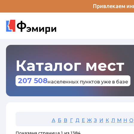
Привлекаем инв
Каталог мест
207 508
населенных пунктов уже в базе
А
Б
В
Г
Д
Е
Ж
З
И
К
Л
М
Н
О
Показана страница 1 из 1384