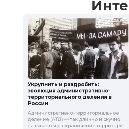
Инте
Укрупнить и раздробить:
эволюция административно-
территориального деления в
России
Административно-территориальное
деление (АТД) ― так длинно и скучно
называется разграничение территории