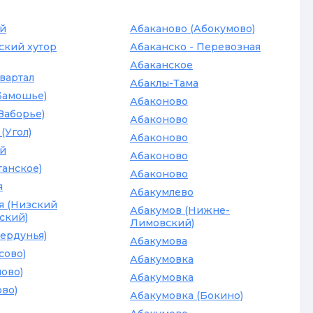
ий
Абаканово (Абокумово)
ский хутор
Абаканско - Перевозная
Абаканское
квартал
Абаклы-Тама
3амошье)
Абаконово
Заборье)
Абаконово
(Угол)
Абаконово
й
Абаконово
танское)
Абаконово
я
Абакумлево
я (Низский
Абакумов (Нижне-
ский)
Лимовский)
ердунья)
Абакумова
сово)
Абакумовка
лово)
Абакумовка
ово)
Абакумовка (Бокино)