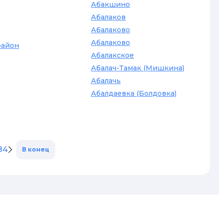
Абакшино
Абалаков
Абалаково
Абалаково
район
Абалакское
Абалач-Тамак (Мишкина)
Абалачь
Абалдаевка (Болдовка)
84
В конец