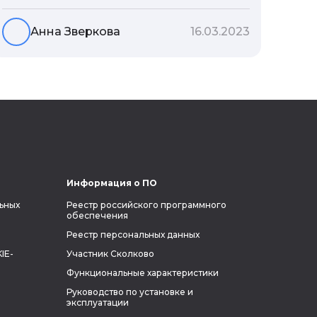
место было давно затоплено и такого
населенного пункта уже не
Анна Зверкова
16.03.2023
существовало. Но в личном архиве
краеведа обнаружилась панорама
нужной деревни, на которой
получилось распознать даже крышу
дома предков исследователя.
Информация о ПО
ьных
Реестр российского программного
обеспечения
Реестр персональных данных
IE-
Участник Сколково
Функциональные характеристики
Руководство по установке и
эксплуатации