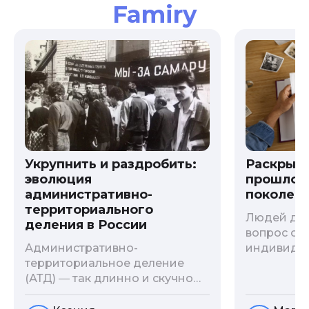
Famiry
Укрупнить и раздробить:
Раскрыв
эволюция
прошлого
административно-
поколени
территориального
Людей дав
деления в России
вопрос о т
Административно-
индивиду
территориальное деление
психологи
(АТД) ― так длинно и скучно
больше - 
называется разграничение
и образов
территории государства. В
астрологи