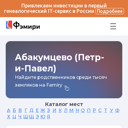
Привлекаем инвестиции в первый
генеалогический IT-сервис в России
Подробнее
Абакумцево (Петр-
и-Павел)
Найдите родственников среди тысяч
земляков на Famiry
Каталог мест
А
Б
В
Г
Д
Е
Ж
З
И
К
Л
М
Н
О
П
Р
С
Т
У
Ф
Х
Ц
Ч
Ш
Щ
Э
Ю
Я