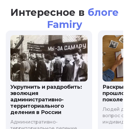
Интересное в
блоге
Famiry
Укрупнить и раздробить:
Раскрыв
эволюция
прошлого
административно-
поколени
территориального
Людей дав
деления в России
вопрос о т
Административно-
индивиду
территориальное деление
психологи