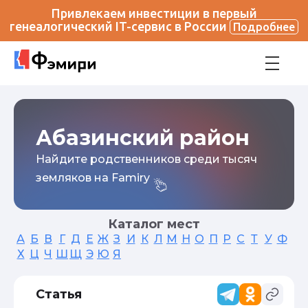
Привлекаем инвестиции в первый
генеалогический IT-сервис в России
Подробнее
Абазинский район
Найдите родственников среди тысяч
земляков на Famiry
Каталог мест
А
Б
В
Г
Д
Е
Ж
З
И
К
Л
М
Н
О
П
Р
С
Т
У
Ф
Х
Ц
Ч
Ш
Щ
Э
Ю
Я
Статья