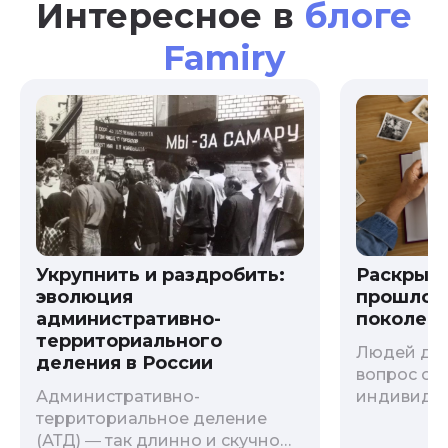
Интересное в
блоге
Famiry
Укрупнить и раздробить:
Раскрыв
эволюция
прошлого
административно-
поколени
территориального
Людей дав
деления в России
вопрос о т
Административно-
индивиду
территориальное деление
психологи
(АТД) ― так длинно и скучно
больше - 