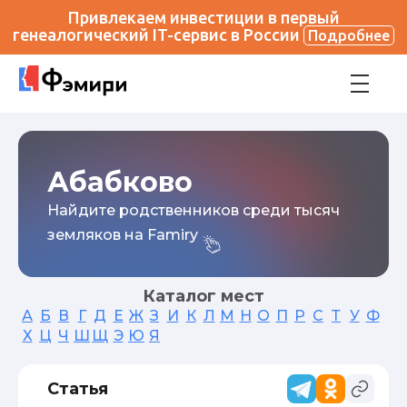
Привлекаем инвестиции в первый
генеалогический IT-сервис в России
Подробнее
Абабково
Найдите родственников среди тысяч
земляков на Famiry
Каталог мест
А
Б
В
Г
Д
Е
Ж
З
И
К
Л
М
Н
О
П
Р
С
Т
У
Ф
Х
Ц
Ч
Ш
Щ
Э
Ю
Я
Статья