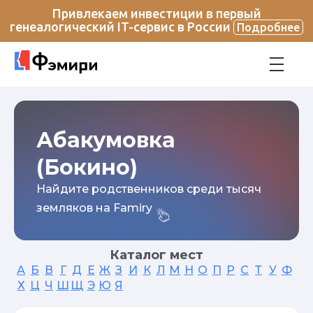
Привлекаем инвестиции в первый
генеалогический IT-сервис в России
Подробнее
Абакумовка
(Бокино)
Найдите родственников среди тысяч
земляков на Famiry
Каталог мест
А
Б
В
Г
Д
Е
Ж
З
И
К
Л
М
Н
О
П
Р
С
Т
У
Ф
Х
Ц
Ч
Ш
Щ
Э
Ю
Я