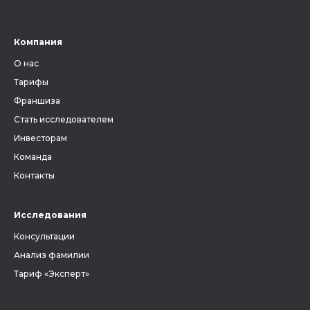
Ведь от верного определения
губернии, уезда и волости
зависит, найдутся ли в архиве
Компания
метрические книги и другие
О нас
документы, связанные с
людьми, которых вы ищете.
Тарифы
Франшиза
Стать исследователем
Инвесторам
Команда
Контакты
Исследования
Консультации
Анализ фамилии
Тариф «Эксперт»