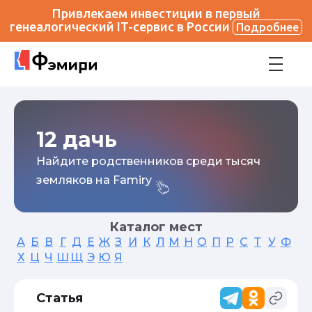
Привлекаем инвестиции в первый
генеалогический IT-сервис в России
Подробнее
12 дачь
Найдите родственников среди тысяч
земляков на Famiry
Каталог мест
А
Б
В
Г
Д
Е
Ж
З
И
К
Л
М
Н
О
П
Р
С
Т
У
Ф
Х
Ц
Ч
Ш
Щ
Э
Ю
Я
Статья