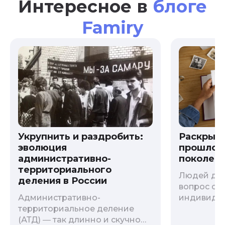
Интересное в
блоге
Famiry
Укрупнить и раздробить:
Раскрыв
эволюция
прошлого
административно-
поколени
территориального
Людей дав
деления в России
вопрос о т
Административно-
индивиду
территориальное деление
психологи
(АТД) ― так длинно и скучно
больше - 