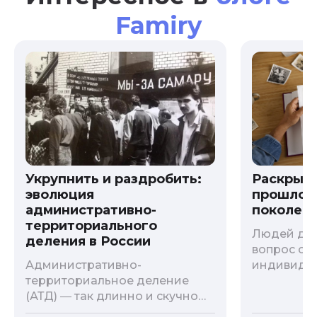
Famiry
Укрупнить и раздробить:
Раскрыв
эволюция
прошлого
административно-
поколени
территориального
Людей дав
деления в России
вопрос о т
Административно-
индивиду
территориальное деление
психологи
(АТД) ― так длинно и скучно
больше - 
называется разграничение
и образов