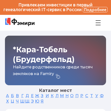
Привлекаем инвестиции в первый
генеалогический IT-сервис в России
Подробнее
*Кара-Тобель
(Брудерфельд)
Найдите родственников среди тысяч
земляков на Famiry
Каталог мест
А
Б
В
Г
Д
Е
Ж
З
И
К
Л
М
Н
О
П
Р
С
Т
У
Ф
Х
Ц
Ч
Ш
Щ
Э
Ю
Я