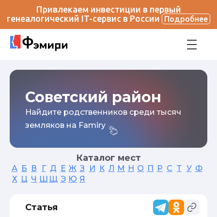
Привлекаем инвестиции в первый
генеалогический IT-сервис в России
Подробнее
Советский район
Найдите родственников среди тысяч
земляков на Famiry
Каталог мест
А
Б
В
Г
Д
Е
Ж
З
И
К
Л
М
Н
О
П
Р
С
Т
У
Ф
Х
Ц
Ч
Ш
Щ
Э
Ю
Я
Статья