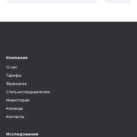
выстраивается система
влияние с
местных органов власти. Для
предков н
генеалогии АТД является
Пробуем р
ключевым фактором, без
ли всецел
знания которого невозможно
на наслед
вести поиски своих предков.
Ведь от верного определения
губернии, уезда и волости
зависит, найдутся ли в архиве
Компания
метрические книги и другие
О нас
документы, связанные с
людьми, которых вы ищете.
Тарифы
Франшиза
Стать исследователем
Инвесторам
Команда
Контакты
Исследования