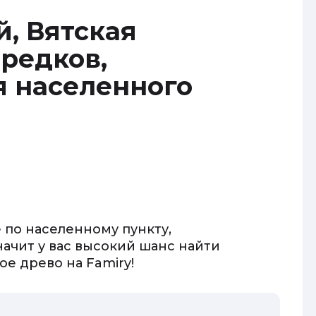
, Вятская
редков,
я населенного
е
 по населенному пункту,
начит у вас высокий шанс найти
е древо на Famiry!