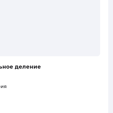
ьное деление
рия