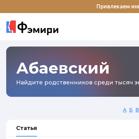
Привлекаем инв
Абаевский
Найдите родственников среди тысяч зе
А
Б
В
Статья