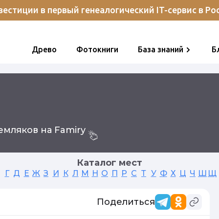
естиции в первый генеалогический IT-сервис в Ро
Древо
Фотокниги
База знаний
Б
мляков на Famiry
Каталог мест
Г
Д
Е
Ж
З
И
К
Л
М
Н
О
П
Р
С
Т
У
Ф
Х
Ц
Ч
Ш
Щ
Поделиться