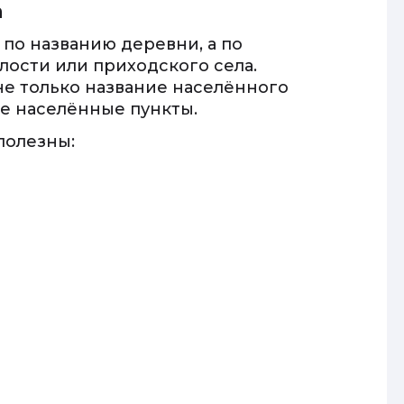
а
 по названию деревни, а по
лости или приходского села.
не только название населённого
ие населённые пункты.
полезны: