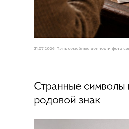
31.07.2026
Тэги:
семейные ценности
фото
се
Странные символы 
родовой знак