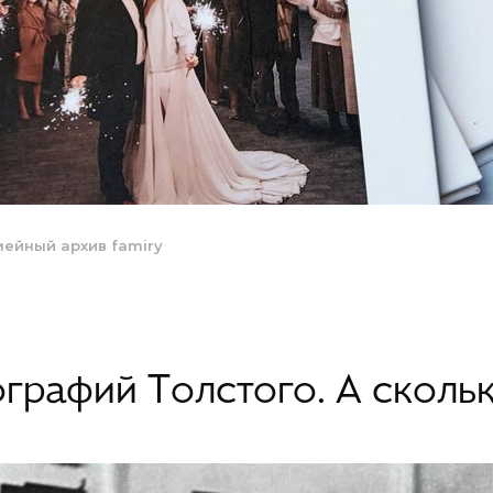
мейный архив
famiry
графий Толстого. А скольк