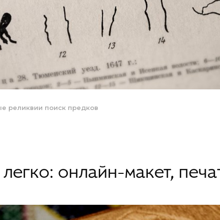
е реликвии
поиск предков
 легко: онлайн-макет, печа