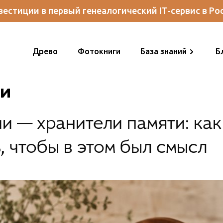
естиции в первый генеалогический IT-сервис в Ро
Древо
Фотокниги
База знаний
Б
ии
и — хранители памяти: как
 чтобы в этом был смысл