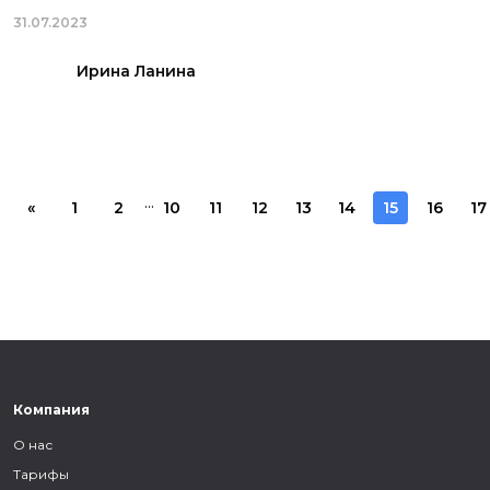
31.07.2023
Ирина Ланина
...
«
1
2
10
11
12
13
14
15
16
17
Компания
О нас
Тарифы