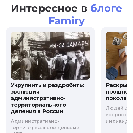
Интересное в
блоге
Famiry
Укрупнить и раздробить:
Раскрыв
эволюция
прошлого
административно-
поколени
территориального
Людей дав
деления в России
вопрос о т
Административно-
индивиду
территориальное деление
психологи