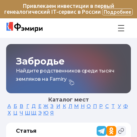
Привлекаем инвестиции в первый
генеалогический IT-сервис в России
Подробнее
Забродье
Найдите родственников среди тысяч
земляков на Famiry
Каталог мест
А
Б
В
Г
Д
Е
Ж
З
И
К
Л
М
Н
О
П
Р
С
Т
У
Ф
Х
Ц
Ч
Ш
Щ
Э
Ю
Я
Статья