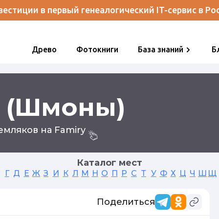
естиции в первый генеалогический IT-сервис в Ро
Древо
Фотокниги
База знаний
Б
 (Шмоны)
мляков на Famiry
Каталог мест
Г
Д
Е
Ж
З
И
К
Л
М
Н
О
П
Р
С
Т
У
Ф
Х
Ц
Ч
Ш
Щ
Поделиться