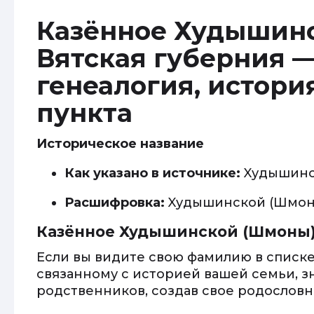
Казённое Худышинс
Вятская губерния —
генеалогия, истори
пункта
Историческое название
Как указано в источнике:
Xудышинс
Расшифровка:
Xудышинской (Шмон
Казённое Худышинской (Шмоны
Если вы видите свою фамилию в списке
связанному с историей вашей семьи, з
родственников, создав свое родословно