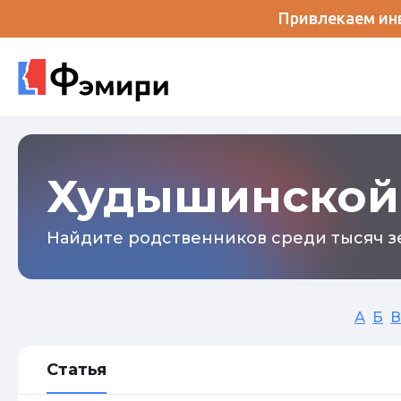
Привлекаем инв
Худышинской
Найдите родственников среди тысяч зе
А
Б
В
Статья