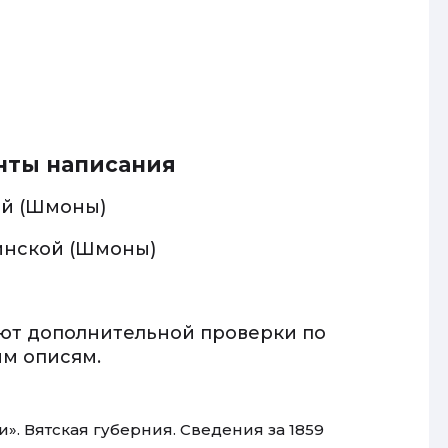
нты написания
й (Шмоны)
нской (Шмоны)
ют дополнительной проверки по
ым описям.
. Вятская губерния. Сведения за 1859