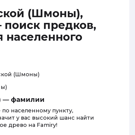
кой (Шмоны),
 поиск предков,
я населенного
кой (Шмоны)
ы)
) — фамилии
 по населенному пункту,
начит у вас высокий шанс найти
е древо на Famiry!