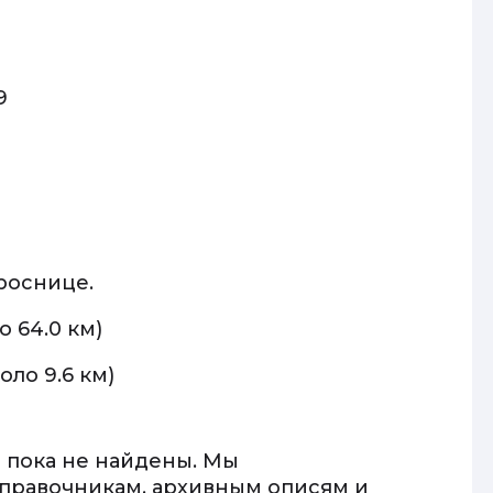
9
роснице.
о 64.0 км)
оло 9.6 км)
 пока не найдены. Мы
правочникам, архивным описям и