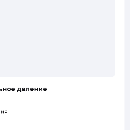
ьное деление
рия