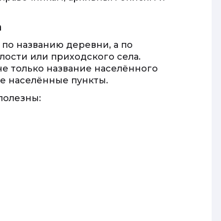
а
 по названию деревни, а по
лости или приходского села.
не только название населённого
ие населённые пункты.
полезны: