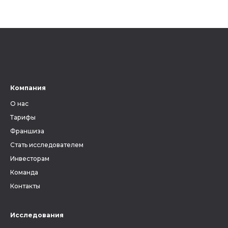
местных органов власти. Для
предков н
генеалогии АТД является
Пробуем р
ключевым фактором, без
ли всецел
знания которого невозможно
на наслед
вести поиски своих предков.
Ведь от верного определения
губернии, уезда и волости
зависит, найдутся ли в архиве
Компания
метрические книги и другие
О нас
документы, связанные с
людьми, которых вы ищете.
Тарифы
Франшиза
Стать исследователем
Инвесторам
Команда
Контакты
Исследования