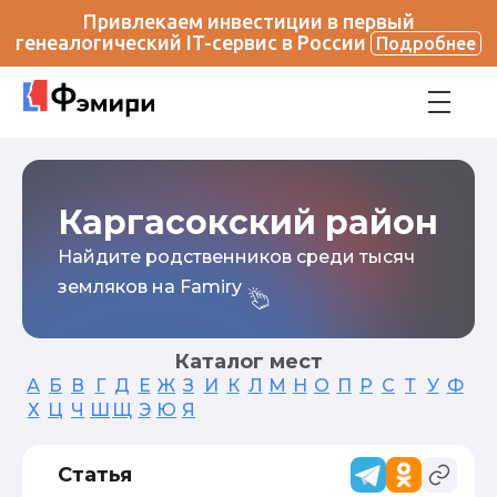
Привлекаем инвестиции в первый
генеалогический IT-сервис в России
Подробнее
Каргасокский район
Найдите родственников среди тысяч
земляков на Famiry
Каталог мест
А
Б
В
Г
Д
Е
Ж
З
И
К
Л
М
Н
О
П
Р
С
Т
У
Ф
Х
Ц
Ч
Ш
Щ
Э
Ю
Я
Статья