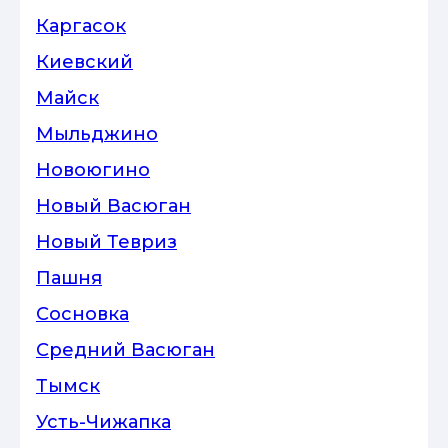
Каргасок
Киевский
Майск
Мыльджино
Новоюгино
Новый Васюган
Новый Тевриз
Пашня
Сосновка
Средний Васюган
Тымск
Усть-Чижапка