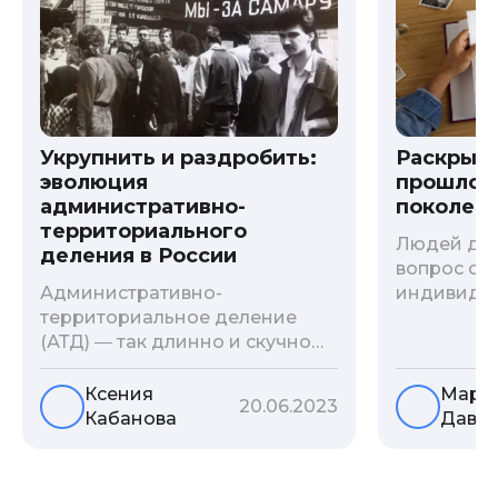
Укрупнить и раздробить:
Раскрыв
эволюция
прошлого
административно-
поколени
территориального
Людей дав
деления в России
вопрос о т
Административно-
индивиду
территориальное деление
психологи
(АТД) ― так длинно и скучно
больше - 
называется разграничение
и образов
территории государства. В
астрологи
Ксения
Мари
20.06.2023
соответствии с ним
существует
Кабанова
Давы
выстраивается система
влияние с
местных органов власти. Для
предков н
генеалогии АТД является
Пробуем р