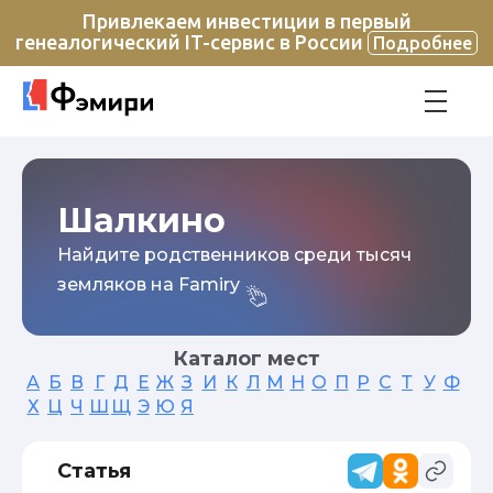
Привлекаем инвестиции в первый
генеалогический IT-сервис в России
Подробнее
Шалкино
Найдите родственников среди тысяч
земляков на Famiry
Каталог мест
А
Б
В
Г
Д
Е
Ж
З
И
К
Л
М
Н
О
П
Р
С
Т
У
Ф
Х
Ц
Ч
Ш
Щ
Э
Ю
Я
Статья