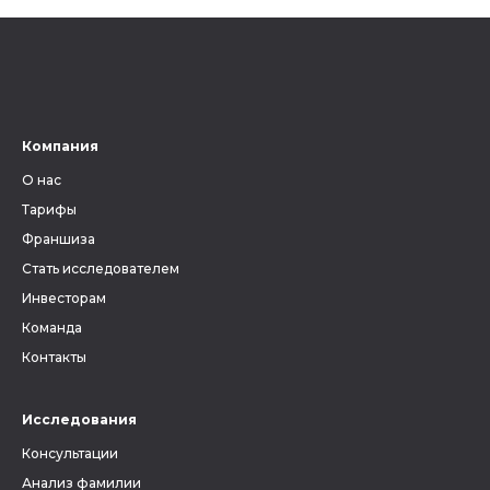
ключевым фактором, без
ли всецел
знания которого невозможно
на наслед
вести поиски своих предков.
Ведь от верного определения
губернии, уезда и волости
зависит, найдутся ли в архиве
Компания
метрические книги и другие
О нас
документы, связанные с
людьми, которых вы ищете.
Тарифы
Франшиза
Стать исследователем
Инвесторам
Команда
Контакты
Исследования
Консультации
Анализ фамилии