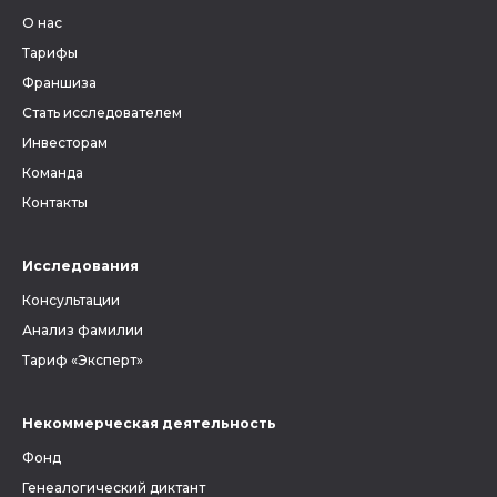
метрические книги и другие
О нас
документы, связанные с
людьми, которых вы ищете.
Тарифы
Франшиза
Стать исследователем
Инвесторам
Команда
Контакты
Исследования
Консультации
Анализ фамилии
Тариф «Эксперт»
Некоммерческая деятельность
Фонд
Генеалогический диктант