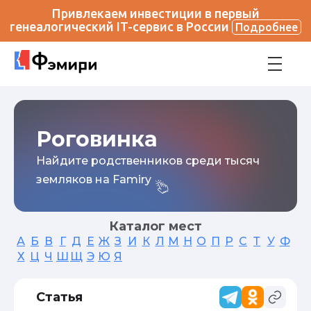
Привлекаем инвестиции в первый
генеалогический IT-сервис в России
Подробнее
Роговинка
Найдите родственников среди тысяч
земляков на Famiry
Каталог мест
А
Б
В
Г
Д
Е
Ж
З
И
К
Л
М
Н
О
П
Р
С
Т
У
Ф
Х
Ц
Ч
Ш
Щ
Э
Ю
Я
Статья