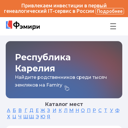
Привлекаем инвестиции в первый
генеалогический IT-сервис в России
Подробнее
Республика
Карелия
Найдите родственников среди тысяч
земляков на Famiry
Каталог мест
А
Б
В
Г
Д
Е
Ж
З
И
К
Л
М
Н
О
П
Р
С
Т
У
Ф
Х
Ц
Ч
Ш
Щ
Э
Ю
Я