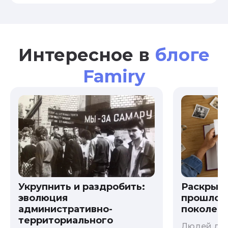
Интересное в
блоге
Famiry
Укрупнить и раздробить:
Раскрыв
эволюция
прошлого
административно-
поколени
территориального
Людей дав