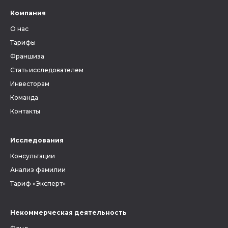
зависит, найдутся ли в архиве
Компания
метрические книги и другие
О нас
документы, связанные с
людьми, которых вы ищете.
Тарифы
Франшиза
Стать исследователем
Инвесторам
Команда
Контакты
Исследования
Консультации
Анализ фамилии
Тариф «Эксперт»
Некоммерческая деятельность