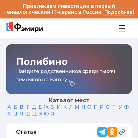
Привлекаем инвестиции в первый
генеалогический IT-сервис в России
Подробнее
Полибино
Найдите родственников среди тысяч
земляков на Famiry
Каталог мест
А
Б
В
Г
Д
Е
Ж
З
И
К
Л
М
Н
О
П
Р
С
Т
У
Ф
Х
Ц
Ч
Ш
Щ
Э
Ю
Я
Статья