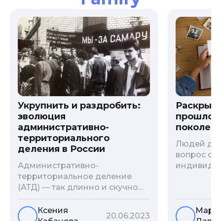
Укрупнить и раздробить:
Раскрыв
эволюция
прошлого
административно-
поколени
территориального
Людей дав
деления в России
вопрос о т
Административно-
индивиду
территориальное деление
психологи
(АТД) ― так длинно и скучно
больше - 
называется разграничение
и образов
территории государства. В
астрологи
Ксения
Мари
20.06.2023
соответствии с ним
существует