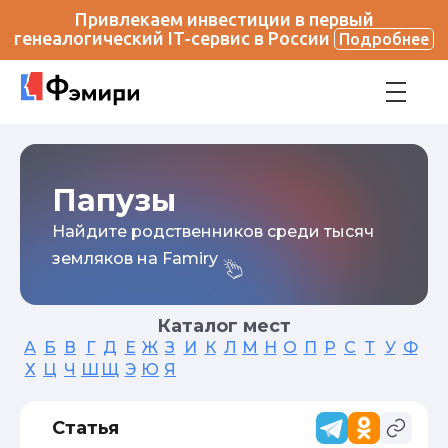
Привлекаем инвестиции в первый
генеалогический IT-сервис в России
Подробнее
Папузы
Найдите родственников среди тысяч
земляков на Famiry
Каталог мест
А
Б
В
Г
Д
Е
Ж
З
И
К
Л
М
Н
О
П
Р
С
Т
У
Ф
Х
Ц
Ч
Ш
Щ
Э
Ю
Я
Статья