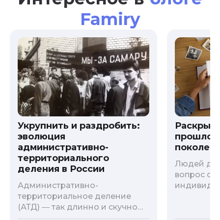
Famiry
Укрупнить и раздробить:
Раскрыв
эволюция
прошлого
административно-
поколени
территориального
Людей дав
деления в России
вопрос о т
Административно-
индивиду
территориальное деление
психологи
(АТД) ― так длинно и скучно
больше - 
называется разграничение
и образов