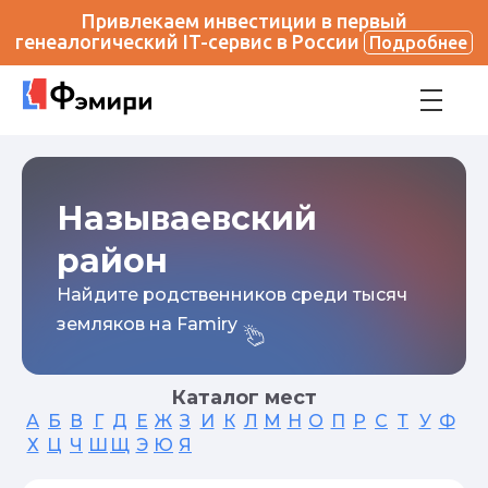
Привлекаем инвестиции в первый
генеалогический IT-сервис в России
Подробнее
Называевский
район
Найдите родственников среди тысяч
земляков на Famiry
Каталог мест
А
Б
В
Г
Д
Е
Ж
З
И
К
Л
М
Н
О
П
Р
С
Т
У
Ф
Х
Ц
Ч
Ш
Щ
Э
Ю
Я