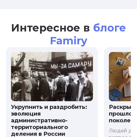
Интересное в
блоге
Famiry
Укрупнить и раздробить:
Раскрыв
эволюция
прошлого
административно-
поколени
территориального
Людей дав
деления в России