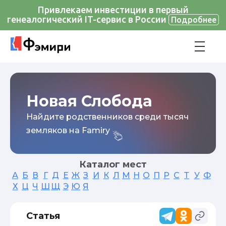
Привлекаем инвестиции в первый
генеалогический IT-сервис в России
Подробнее
Новая Слобода
Найдите родственников среди тысяч
земляков на Famiry
Каталог мест
А
Б
В
Г
Д
Е
Ж
З
И
К
Л
М
Н
О
П
Р
С
Т
У
Ф
Х
Ц
Ч
Ш
Щ
Э
Ю
Я
Статья