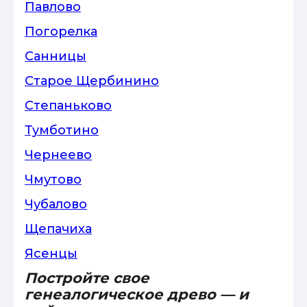
Павлово
Погорелка
Санницы
Старое Щербинино
Степаньково
Тумботино
Чернеево
Чмутово
Чубалово
Щепачиха
Ясенцы
Постройте свое
генеалогическое древо — и