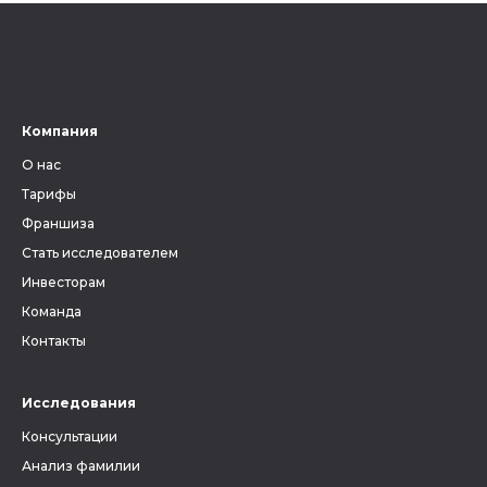
ключевым фактором, без
ли всецел
знания которого невозможно
на наслед
вести поиски своих предков.
Ведь от верного определения
губернии, уезда и волости
зависит, найдутся ли в архиве
Компания
метрические книги и другие
О нас
документы, связанные с
людьми, которых вы ищете.
Тарифы
Франшиза
Стать исследователем
Инвесторам
Команда
Контакты
Исследования
Консультации
Анализ фамилии