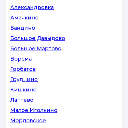
Александровка
Амачкино
Бандино
Большое Давыдово
Большое Мартово
Ворсма
Горбатов
Грудцино
Кишкино
Лаптево
Малое Иголкино
Мордовское