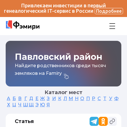
Привлекаем инвестиции в первый
генеалогический IT-сервис в России
Подробнее
Павловский район
Найдите родственников среди тысяч
земляков на Famiry
Каталог мест
А
Б
В
Г
Д
Е
Ж
З
И
К
Л
М
Н
О
П
Р
С
Т
У
Ф
Х
Ц
Ч
Ш
Щ
Э
Ю
Я
Статья