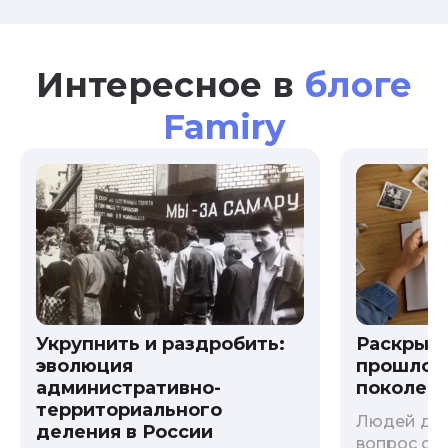
Интересное в
блоге
Famiry
Укрупнить и раздробить:
Раскрыв
эволюция
прошлого
административно-
поколени
территориального
Людей дав
деления в России
вопрос о т