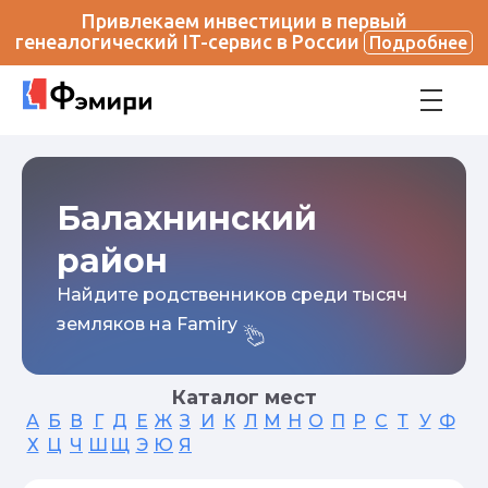
Привлекаем инвестиции в первый
генеалогический IT-сервис в России
Подробнее
Балахнинский
район
Найдите родственников среди тысяч
земляков на Famiry
Каталог мест
А
Б
В
Г
Д
Е
Ж
З
И
К
Л
М
Н
О
П
Р
С
Т
У
Ф
Х
Ц
Ч
Ш
Щ
Э
Ю
Я