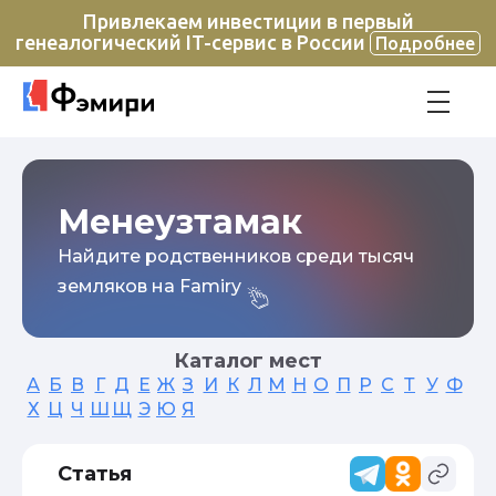
Привлекаем инвестиции в первый
генеалогический IT-сервис в России
Подробнее
Менеузтамак
Найдите родственников среди тысяч
земляков на Famiry
Каталог мест
А
Б
В
Г
Д
Е
Ж
З
И
К
Л
М
Н
О
П
Р
С
Т
У
Ф
Х
Ц
Ч
Ш
Щ
Э
Ю
Я
Статья