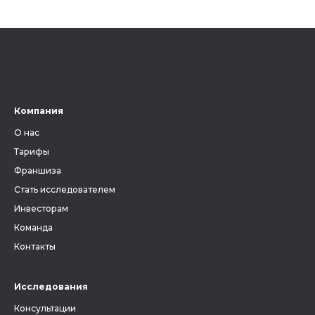
генеалогии АТД является
Пробуем р
ключевым фактором, без
ли всецел
знания которого невозможно
на наслед
вести поиски своих предков.
Ведь от верного определения
губернии, уезда и волости
зависит, найдутся ли в архиве
Компания
метрические книги и другие
О нас
документы, связанные с
людьми, которых вы ищете.
Тарифы
Франшиза
Стать исследователем
Инвесторам
Команда
Контакты
Исследования
Консультации