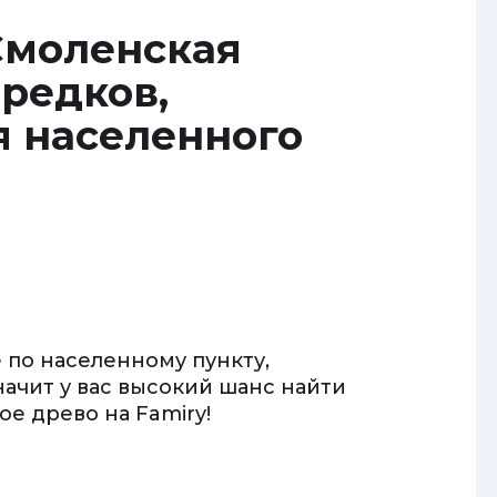
Смоленская
редков,
я населенного
 по населенному пункту,
начит у вас высокий шанс найти
е древо на Famiry!