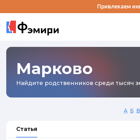
Привлекаем инв
Марково
Найдите родственников среди тысяч зе
А
Б
В
Статья