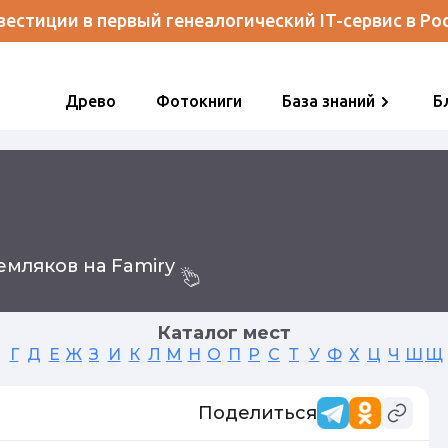
естиции в первый генеалогический IT-сервис в Ро
Древо
Фотокниги
База знаний
Б
мляков на Famiry
Каталог мест
Г
Д
Е
Ж
З
И
К
Л
М
Н
О
П
Р
С
Т
У
Ф
Х
Ц
Ч
Ш
Щ
Поделиться