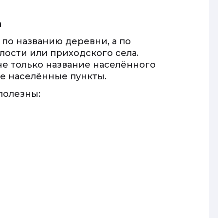
а
 по названию деревни, а по
лости или приходского села.
не только название населённого
ие населённые пункты.
полезны: