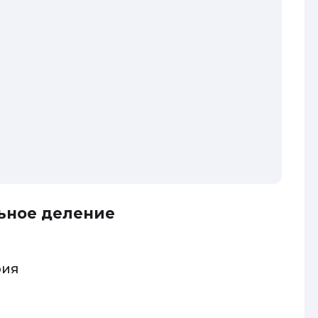
ьное деление
рия