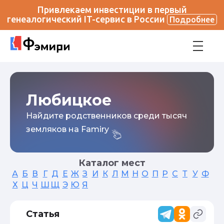
Привлекаем инвестиции в первый
генеалогический IT-сервис в России
Подробнее
Любицкое
Найдите родственников среди тысяч
земляков на Famiry
Каталог мест
А
Б
В
Г
Д
Е
Ж
З
И
К
Л
М
Н
О
П
Р
С
Т
У
Ф
Х
Ц
Ч
Ш
Щ
Э
Ю
Я
Статья