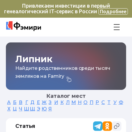
Привлекаем инвестиции в первый
генеалогический IT-сервис в России
Подробнее
Липник
Найдите родственников среди тысяч
земляков на Famiry
Каталог мест
А
Б
В
Г
Д
Е
Ж
З
И
К
Л
М
Н
О
П
Р
С
Т
У
Ф
Х
Ц
Ч
Ш
Щ
Э
Ю
Я
Статья