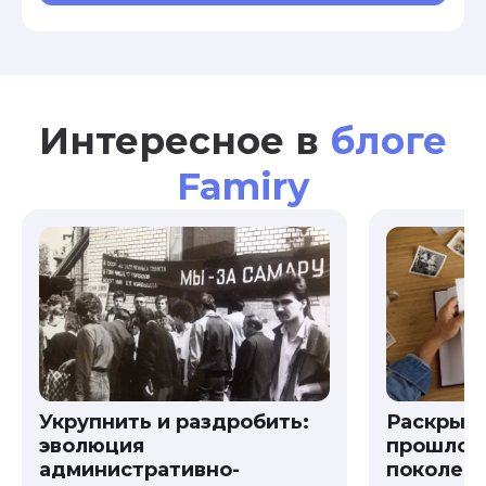
Интересное в
блоге
Famiry
Укрупнить и раздробить:
Раскрыв
эволюция
прошлого
административно-
поколени