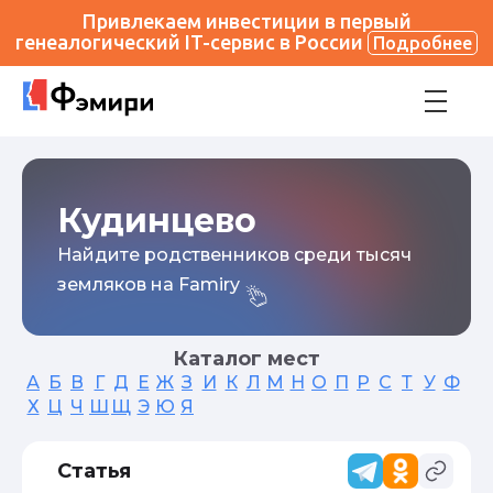
Привлекаем инвестиции в первый
генеалогический IT-сервис в России
Подробнее
Кудинцево
Найдите родственников среди тысяч
земляков на Famiry
Каталог мест
А
Б
В
Г
Д
Е
Ж
З
И
К
Л
М
Н
О
П
Р
С
Т
У
Ф
Х
Ц
Ч
Ш
Щ
Э
Ю
Я
Статья