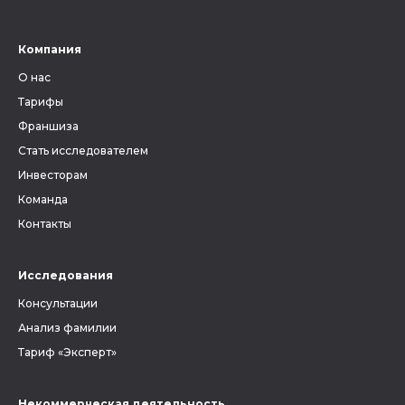
Ведь от верного определения
губернии, уезда и волости
зависит, найдутся ли в архиве
Компания
метрические книги и другие
О нас
документы, связанные с
людьми, которых вы ищете.
Тарифы
Франшиза
Стать исследователем
Инвесторам
Команда
Контакты
Исследования
Консультации
Анализ фамилии
Тариф «Эксперт»
Некоммерческая деятельность