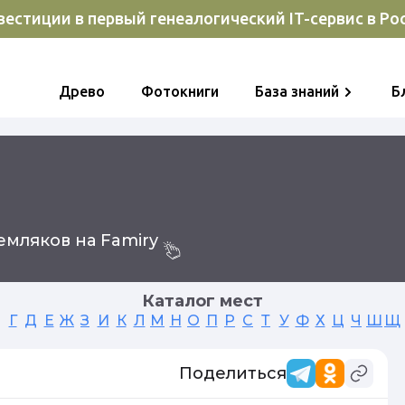
естиции в первый генеалогический IT-сервис в Ро
Древо
Фотокниги
База знаний
Б
мляков на Famiry
Каталог мест
Г
Д
Е
Ж
З
И
К
Л
М
Н
О
П
Р
С
Т
У
Ф
Х
Ц
Ч
Ш
Щ
Поделиться