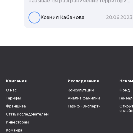
называется разграничение территории
государства. В соответствии с ним
выстраивается система местных
Ксения Кабанова
20.06.2023
органов власти. Для генеалогии АТД
является ключевым фактором, без
знания которого невозможно вести
поиски своих предков. Ведь от верного
определения губернии, уезда и волости
зависит, найдутся ли в архиве
метрические книги и другие документы,
связанные с людьми, которых вы ищете.
Компания
Исследования
Неком
О нас
Консультации
Фонд
Тарифы
Анализ фамилии
Генеал
Франшиза
Тариф «Эксперт»
Открыт
онлайн
Стать исследователем
Инвесторам
Команда