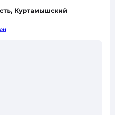
асть, Куртамышский
он