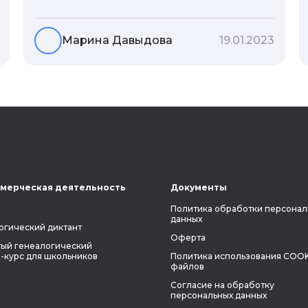
человека. В астрологической практике
существует понятие геноскоп - влияние
семи поколений предков на судьбу
Марина Давыдова
19.01.2023
потомков. Пробуем разобраться, стоит
ли всецело ориентироваться на
наследственность.
мерческая деятельность
Документы
Политика обработки персонал
данных
огический диктант
Оферта
ый генеалогический
-курс для школьников
Политика использования COOK
файлов
Согласие на обработку
персональных данных