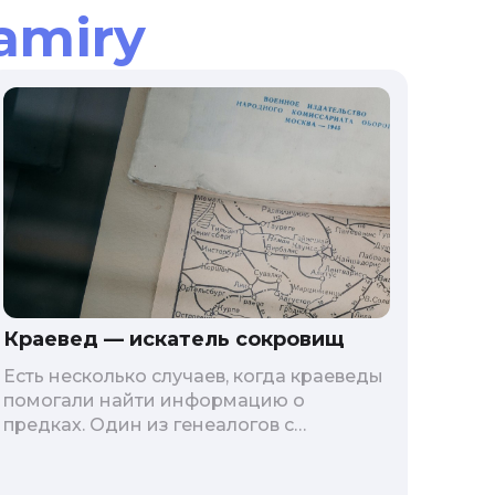
amiry
Краевед — искатель сокровищ
Есть несколько случаев, когда краеведы
помогали найти информацию о
предках. Один из генеалогов с
помощью краеведа обнаружил
фотографию уже не существующей