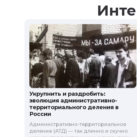
Инте
Укрупнить и раздробить:
эволюция административно-
территориального деления в
России
Административно-территориальное
деление (АТД) ― так длинно и скучно