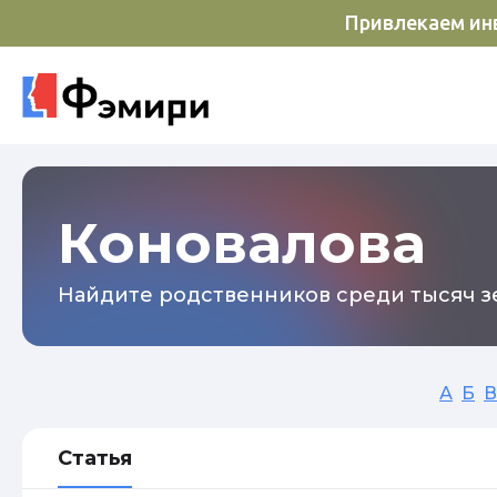
Привлекаем инв
Коновалова
Найдите родственников среди тысяч зе
А
Б
В
Статья