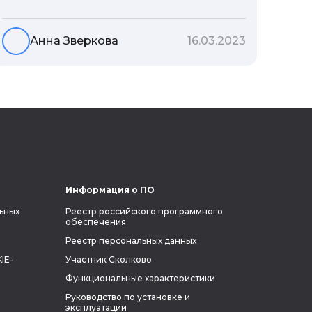
деревни. Так получилось, что искомое
место было давно затоплено и такого
населенного пункта уже не
Анна Зверкова
16.03.2023
существовало. Но в личном архиве
краеведа обнаружилась панорама
нужной деревни, на которой
получилось распознать даже крышу
дома предков исследователя.
Информация о ПО
ьных
Реестр российского программного
обеспечения
Реестр персональных данных
IE-
Участник Сколково
Функциональные характеристики
Руководство по установке и
эксплуатации