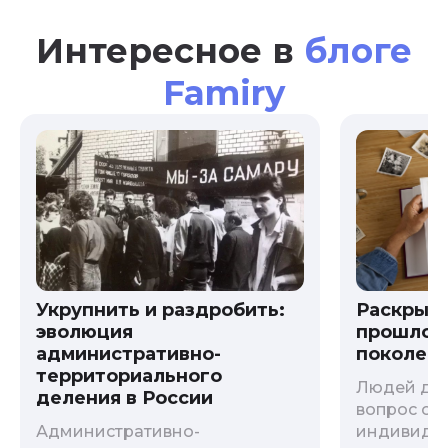
Интересное в
блоге
Famiry
Укрупнить и раздробить:
Раскрыв
эволюция
прошлого
административно-
поколени
территориального
Людей дав
деления в России
вопрос о т
Административно-
индивиду