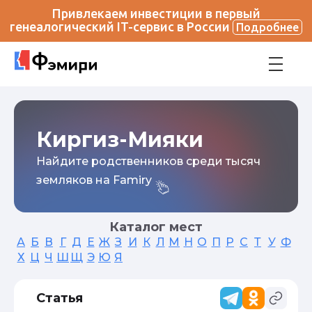
Привлекаем инвестиции в первый
генеалогический IT-сервис в России
Подробнее
Киргиз-Мияки
Найдите родственников среди тысяч
земляков на Famiry
Каталог мест
А
Б
В
Г
Д
Е
Ж
З
И
К
Л
М
Н
О
П
Р
С
Т
У
Ф
Х
Ц
Ч
Ш
Щ
Э
Ю
Я
Статья