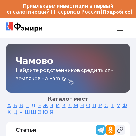
Привлекаем инвестиции в первый
генеалогический IT-сервис в России
Подробнее
Чамово
Найдите родственников среди тысяч
земляков на Famiry
Каталог мест
А
Б
В
Г
Д
Е
Ж
З
И
К
Л
М
Н
О
П
Р
С
Т
У
Ф
Х
Ц
Ч
Ш
Щ
Э
Ю
Я
Статья