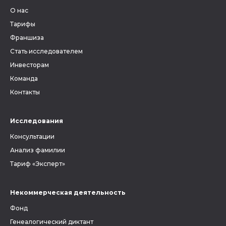
метрические книги и другие
О нас
документы, связанные с
людьми, которых вы ищете.
Тарифы
Франшиза
Стать исследователем
Инвесторам
Команда
Контакты
Исследования
Консультации
Анализ фамилии
Тариф «Эксперт»
Некоммерческая деятельность
Фонд
Генеалогический диктант