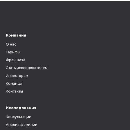
ключевым фактором, без
ли всецел
знания которого невозможно
на наслед
вести поиски своих предков.
Ведь от верного определения
губернии, уезда и волости
зависит, найдутся ли в архиве
Компания
метрические книги и другие
О нас
документы, связанные с
людьми, которых вы ищете.
Тарифы
Франшиза
Стать исследователем
Инвесторам
Команда
Контакты
Исследования
Консультации
Анализ фамилии