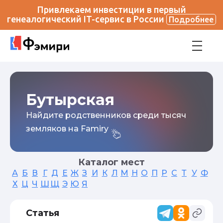
Привлекаем инвестиции в первый
генеалогический IT-сервис в России
Подробнее
Бутырская
Найдите родственников среди тысяч
земляков на Famiry
Каталог мест
А
Б
В
Г
Д
Е
Ж
З
И
К
Л
М
Н
О
П
Р
С
Т
У
Ф
Х
Ц
Ч
Ш
Щ
Э
Ю
Я
Статья