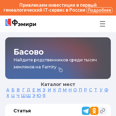
Привлекаем инвестиции в первый
генеалогический IT-сервис в России
Подробнее
Басово
Найдите родственников среди тысяч
земляков на Famiry
Каталог мест
А
Б
В
Г
Д
Е
Ж
З
И
К
Л
М
Н
О
П
Р
С
Т
У
Ф
Х
Ц
Ч
Ш
Щ
Э
Ю
Я
Статья