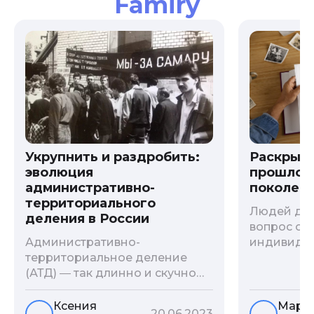
Famiry
Укрупнить и раздробить:
Раскрыв
эволюция
прошлого
административно-
поколени
территориального
Людей дав
деления в России
вопрос о т
Административно-
индивиду
территориальное деление
психологи
(АТД) ― так длинно и скучно
больше - 
называется разграничение
и образов
территории государства. В
астрологи
Ксения
Мари
20.06.2023