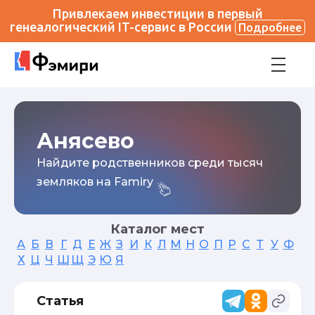
Привлекаем инвестиции в первый
генеалогический IT-сервис в России
Подробнее
Анясево
Найдите родственников среди тысяч
земляков на Famiry
Каталог мест
А
Б
В
Г
Д
Е
Ж
З
И
К
Л
М
Н
О
П
Р
С
Т
У
Ф
Х
Ц
Ч
Ш
Щ
Э
Ю
Я
Статья