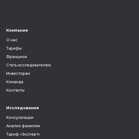
вести поиски своих предков.
Ведь от верного определения
губернии, уезда и волости
зависит, найдутся ли в архиве
Компания
метрические книги и другие
О нас
документы, связанные с
людьми, которых вы ищете.
Тарифы
Франшиза
Стать исследователем
Инвесторам
Команда
Контакты
Исследования
Консультации
Анализ фамилии
Тариф «Эксперт»