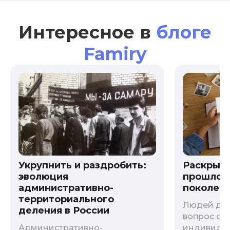
Интересное в
блоге
Famiry
Укрупнить и раздробить:
Раскрыв
эволюция
прошлого
административно-
поколени
территориального
Людей дав
деления в России
вопрос о т
Административно-
индивиду