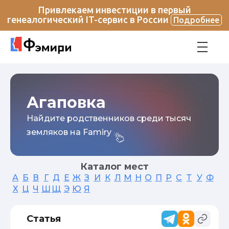
Привлекаем инвестиции в первый
генеалогический IT-сервис в России
Подробнее
Агаповка
Найдите родственников среди тысяч
земляков на Famiry
Каталог мест
А
Б
В
Г
Д
Е
Ж
З
И
К
Л
М
Н
О
П
Р
С
Т
У
Ф
Х
Ц
Ч
Ш
Щ
Э
Ю
Я
Статья