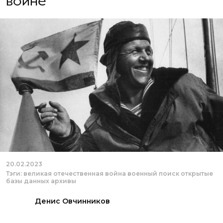
войне
20.02.2023
Тэги:
великая отечественная война
военный поиск
открытые
базы данных
архивы
Денис Овчинников