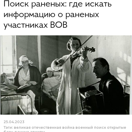
Поиск раненых: где искать
информацию о раненых
участниках ВОВ
25.04.2023
Тэги:
великая отечественная война
военный поиск
открытые
базы данных
архивы