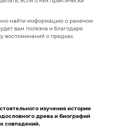
делать, если о них практически
можно найти информацию о раненом
будет вам полезна и благодаря
ку воспоминаний о предках.
стоятельного изучения истории
одословного древа и биографий
ск совпадений.