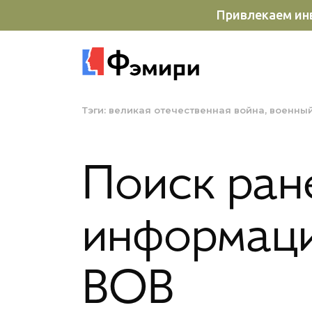
Привлекаем инв
Тэги:
великая отечественная война
военный
Поиск ране
информаци
ВОВ