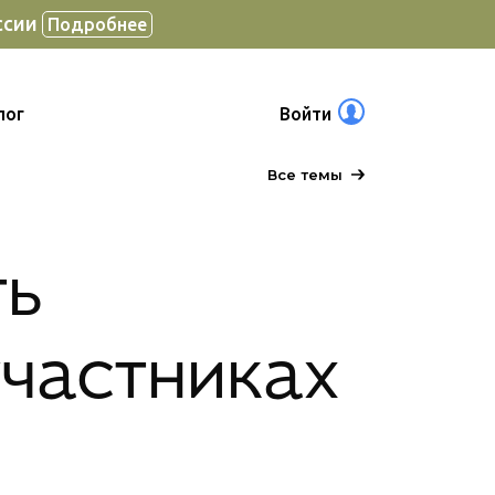
ссии
Подробнее
лог
Войти
Все темы
ть
частниках