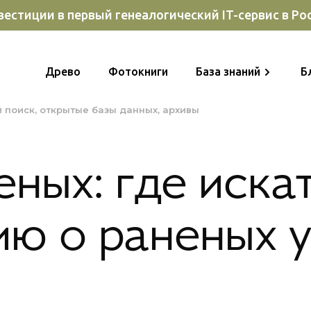
естиции в первый генеалогический IT-сервис в Ро
Древо
Фотокниги
База знаний
Б
 поиск
открытые базы данных
архивы
ных: где иска
ю о раненых у