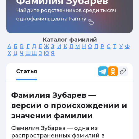
Фамилия Зубарев
Найдите родственников среди тысяч
однофамильцев на Famiry
Каталог фамилий
А
Б
В
Г
Д
Е
Ж
З
И
К
Л
М
Н
О
П
Р
С
Т
У
Ф
Х
Ц
Ч
Ш
Щ
Э
Ю
Я
Статья
Фамилия Зубарев —
версии о происхождении и
значении фамилии
Фамилия Зубарев — одна из
распространенных фамилий в