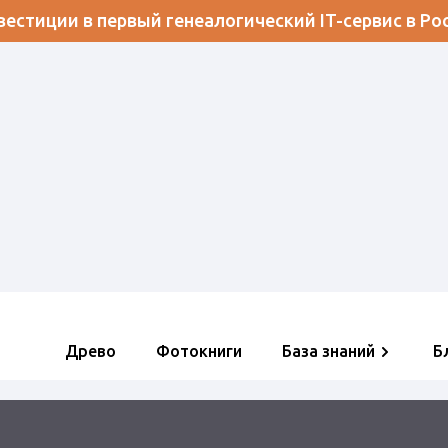
естиции в первый генеалогический IT-сервис в Ро
Древо
Фотокниги
База знаний
Б