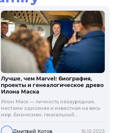
Лучше, чем Marvel: биография,
проекты и генеалогическое древо
Илона Маска
Илон Маск — личность незаурядная,
местами одиозная и известная на весь
мир. Бизнесмен, гениальный
изобретатель и миллиардер, живой
прообраз экранного Железного
Дмитрий Котов
16.10.2023