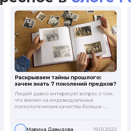
Раскрываем тайны прошлого:
зачем знать 7 поколений предков?
Людей давно интересует вопрос о том,
что влияет на индивидуальные
психологические качества больше -
гены или воспитание и образование
человека. В астрологической практике
существует понятие геноскоп - влияние
Марина Давыдова
19.01.2023