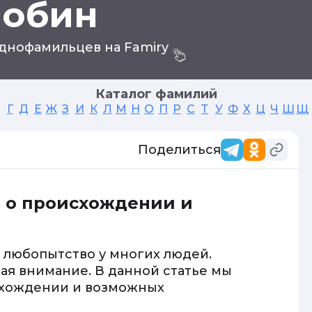
нобин
днофамильцев на Famiry
Каталог фамилий
Г
Д
Е
Ж
З
И
К
Л
М
Н
О
П
Р
С
Т
У
Ф
Х
Ц
Ч
Ш
Щ
Поделиться
 о происхождении и
 любопытство у многих людей.
ая внимание. В данной статье мы
схождении и возможных