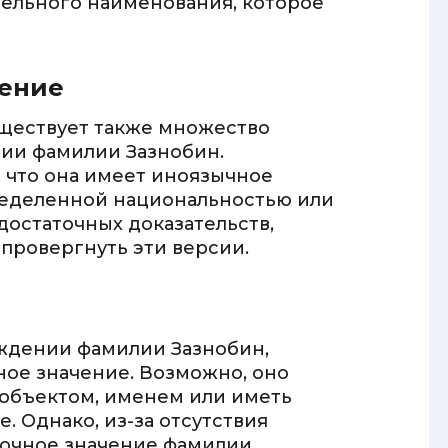
ельного наименования, которое
дение
ществует также множество
ии фамилии Зазнобин.
 что она имеет иноязычное
ределенной национальностью или
 достаточных доказательств,
провергнуть эти версии.
н
ждении фамилии Зазнобин,
ное значение. Возможно, оно
 объектом, именем или иметь
. Однако, из-за отсутствия
точное значение фамилии