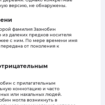
ли деревни. Однако конкретные
ную версию, не обнаружены.
мени
торой фамилия Зазнобин
о из далеких предков носителя
жее с ним. По мере времени имя
 передана от поколения к
 отрицательным
нобин с прилагательным
льную коннотацию и часто
ных или нахальных людей.
обин могла возникнуть в