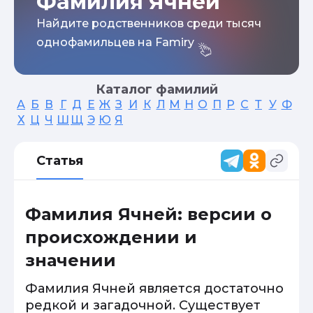
Фамилия Ячней
Найдите родственников среди тысяч
однофамильцев на Famiry
Каталог фамилий
А
Б
В
Г
Д
Е
Ж
З
И
К
Л
М
Н
О
П
Р
С
Т
У
Ф
Х
Ц
Ч
Ш
Щ
Э
Ю
Я
Статья
Фамилия Ячней: версии о
происхождении и
значении
Фамилия Ячней является достаточно
редкой и загадочной. Существует