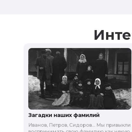
Инте
Загадки наших фамилий
Иванов, Петров, Сидоров… Мы привыкли
воспринимать свою фамилию как некую