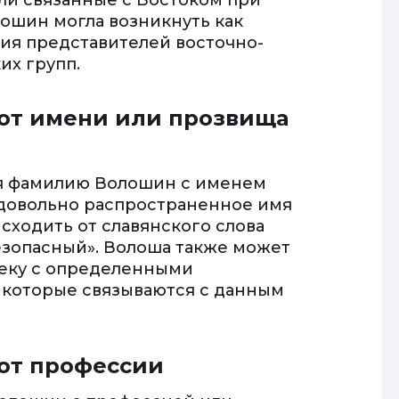
и связанные с Востоком при
ошин могла возникнуть как
ия представителей восточно-
их групп.
от имени или прозвища
ая фамилию Волошин с именем
довольно распространенное имя
сходить от славянского слова
безопасный». Волоша также может
веку с определенными
 которые связываются с данным
от профессии