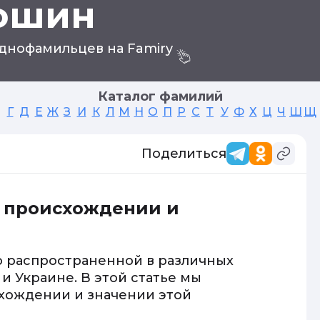
ошин
днофамильцев на Famiry
Каталог фамилий
Г
Д
Е
Ж
З
И
К
Л
М
Н
О
П
Р
С
Т
У
Ф
Х
Ц
Ч
Ш
Щ
Поделиться
 происхождении и
 распространенной в различных
 и Украине. В этой статье мы
хождении и значении этой