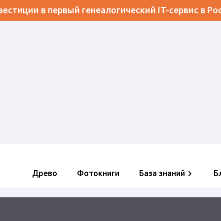
естиции в первый генеалогический IT-сервис в Ро
Древо
Фотокниги
База знаний
Б