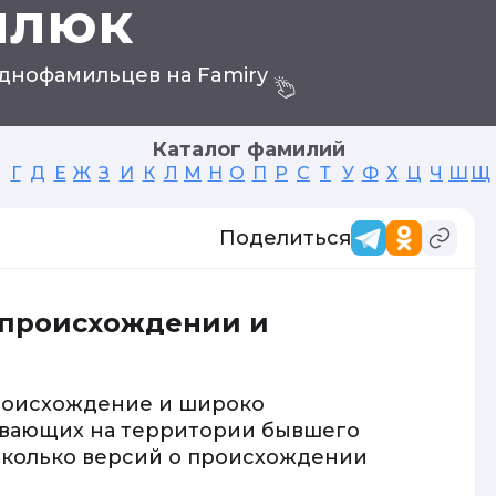
илюк
днофамильцев на Famiry
Каталог фамилий
Г
Д
Е
Ж
З
И
К
Л
М
Н
О
П
Р
С
Т
У
Ф
Х
Ц
Ч
Ш
Щ
Поделиться
 происхождении и
роисхождение и широко
ивающих на территории бывшего
есколько версий о происхождении