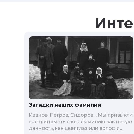
Инте
Загадки наших фамилий
Иванов, Петров, Сидоров… Мы привыкли
воспринимать свою фамилию как некую
данность, как цвет глаз или волос, и