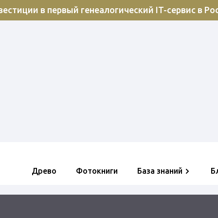
естиции в первый генеалогический IT-сервис в Ро
Древо
Фотокниги
База знаний
Б