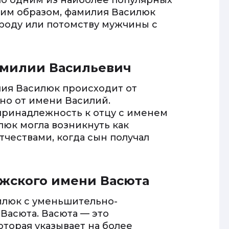
ло одним из наиболее популярных
аким образом, фамилия Василюк
роду или потомству мужчины с
амилии Васильевич
лия Василюк происходит от
ано от имени Василий.
принадлежность к отцу с именем
люк могла возникнуть как
тчествами, когда сын получал
ужского имени Васюта
илюк с уменьшительно-
Васюта. Васюта — это
торая указывает на более