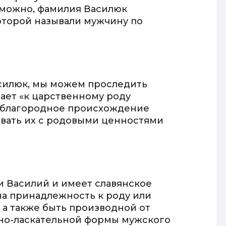
зможно, фамилия Василюк
оторой называли мужчину по
силюк, мы можем проследить
чает «к царственному роду
а благородное происхождение
овать их с родовыми ценностями
 Василий и имеет славянское
на принадлежность к роду или
 а также быть производной от
но-ласкательной формы мужского