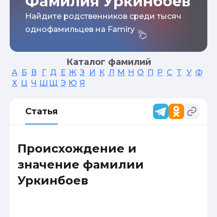
Фамилия Уркинбоев
Найдите родственников среди тысяч
однофамильцев на Famiry
Каталог фамилий
А
Б
В
Г
Д
Е
Ж
З
И
К
Л
М
Н
О
П
Р
С
Т
У
Ф
Х
Ц
Ч
Ш
Щ
Э
Ю
Я
Статья
Происхождение и
значение фамилии
Уркинбоев