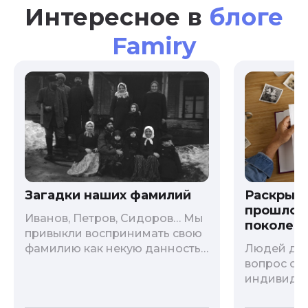
Интересное в
блоге
Famiry
Загадки наших фамилий
Раскрыв
прошлого
Иванов, Петров, Сидоров… Мы
поколени
привыкли воспринимать свою
фамилию как некую данность,
Людей дав
как цвет глаз или волос, и
вопрос о т
редко кто из нас решается ее
индивиду
сменить. Но что скрывается за
психологи