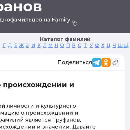
фанов
днофамильцев на Famiry
Каталог фамилий
Г
Д
Е
Ж
З
И
К
Л
М
Н
О
П
Р
С
Т
У
Ф
Х
Ц
Ч
Ш
Щ
Поделиться
о происхождении и
й личности и культурного
рмацию о происхождении и
фамилий является Труфанов,
исхождении и значении. Давайте