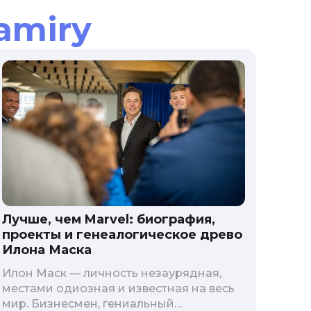
amiry
Лучше, чем Marvel: биография,
проекты и генеалогическое древо
Илона Маска
Илон Маск — личность незаурядная,
местами одиозная и известная на весь
мир. Бизнесмен, гениальный