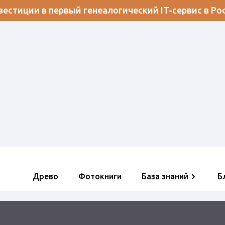
естиции в первый генеалогический IT-сервис в Ро
Древо
Фотокниги
База знаний
Б