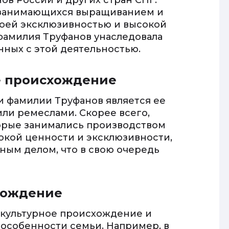
ов России и других стран СНГ.
 занимающихся выращиванием и
воей эксклюзивностью и высокой
фамилия Труфанов унаследовала
нных с этой деятельностью.
е происхождение
 фамилии Труфанов является ее
ли ремеслами. Скорее всего,
торые занимались производством
окой ценности и эксклюзивности,
ным делом, что в свою очередь
схождение
 культурное происхождение и
особенности семьи. Например, в