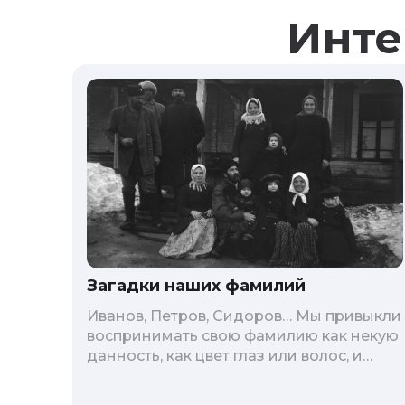
Инте
Загадки наших фамилий
Иванов, Петров, Сидоров… Мы привыкли
воспринимать свою фамилию как некую
данность, как цвет глаз или волос, и
редко кто из нас решается ее сменить.
Но что скрывается за порой