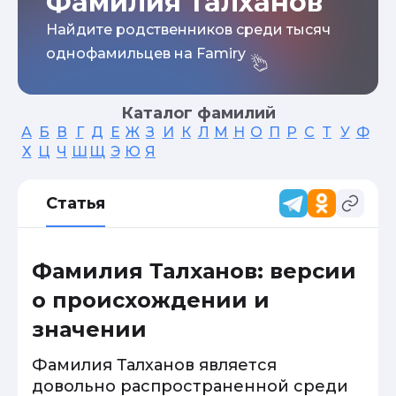
Фамилия Талханов
Найдите родственников среди тысяч
однофамильцев на Famiry
Каталог фамилий
А
Б
В
Г
Д
Е
Ж
З
И
К
Л
М
Н
О
П
Р
С
Т
У
Ф
Х
Ц
Ч
Ш
Щ
Э
Ю
Я
Статья
Фамилия Талханов: версии
о происхождении и
значении
Фамилия Талханов является
довольно распространенной среди