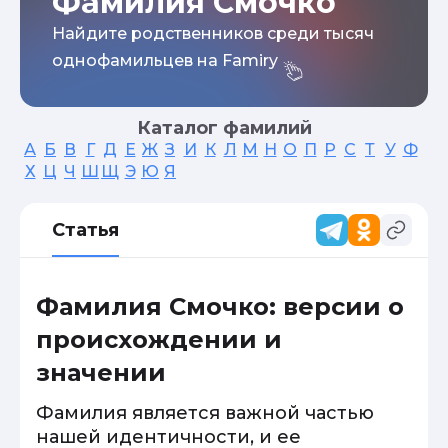
Фамилия Смочко
Найдите родственников среди тысяч
однофамильцев на Famiry
Каталог фамилий
А
Б
В
Г
Д
Е
Ж
З
И
К
Л
М
Н
О
П
Р
С
Т
У
Ф
Х
Ц
Ч
Ш
Щ
Э
Ю
Я
Статья
Фамилия Смочко: версии о
происхождении и
значении
Фамилия является важной частью
нашей идентичности, и ее