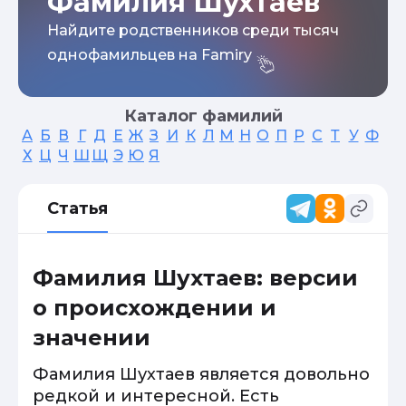
Фамилия Шухтаев
Найдите родственников среди тысяч
однофамильцев на Famiry
Каталог фамилий
А
Б
В
Г
Д
Е
Ж
З
И
К
Л
М
Н
О
П
Р
С
Т
У
Ф
Х
Ц
Ч
Ш
Щ
Э
Ю
Я
Статья
Фамилия Шухтаев: версии
о происхождении и
значении
Фамилия Шухтаев является довольно
редкой и интересной. Есть