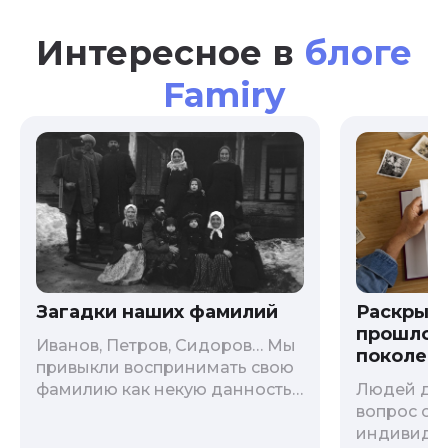
Интересное в
блоге
Famiry
Загадки наших фамилий
Раскрыв
прошлого
Иванов, Петров, Сидоров… Мы
поколени
привыкли воспринимать свою
фамилию как некую данность,
Людей дав
как цвет глаз или волос, и
вопрос о т
редко кто из нас решается ее
индивиду