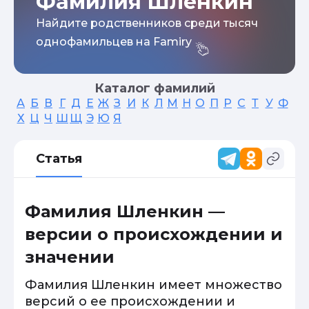
Фамилия Шленкин
Найдите родственников среди тысяч
однофамильцев на Famiry
Каталог фамилий
А
Б
В
Г
Д
Е
Ж
З
И
К
Л
М
Н
О
П
Р
С
Т
У
Ф
Х
Ц
Ч
Ш
Щ
Э
Ю
Я
Статья
Фамилия Шленкин —
версии о происхождении и
значении
Фамилия Шленкин имеет множество
версий о ее происхождении и