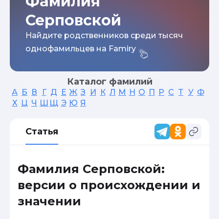
Фамилия
Серповской
Найдите родственников среди тысяч
однофамильцев на Famiry
Каталог фамилий
А
Б
В
Г
Д
Е
Ж
З
И
К
Л
М
Н
О
П
Р
С
Т
У
Ф
Х
Ц
Ч
Ш
Щ
Э
Ю
Я
Статья
Фамилия Серповской:
версии о происхождении и
значении