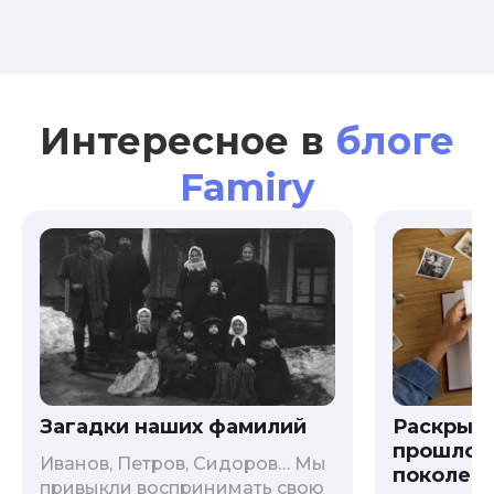
Интересное в
блоге
Famiry
Загадки наших фамилий
Раскрыв
прошлого
Иванов, Петров, Сидоров… Мы
поколени
привыкли воспринимать свою