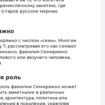
зывать на то, что носитель
 ремесленному занятию, где
 (старое русское мернее
яжко
иряжко с числом «семь». Многие
 7, рассматривая его как символ
озможно, фамилия Семиряжко
ливого или везучего человека,
.
ая роль
я роль фамилии Семиряжко может
ыть заметными в различных
я, архитектура, политика или
оления в поколение, укрепляя