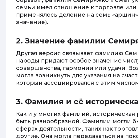
образом, фамилия Семиряжко может ука
семьи имел отношение к торговле или
применялось деление на семь «аршин»
значение).
2. Значение фамилии Семир
Другая версия связывает фамилию Сем
народы придают особое значение числу
совершенства, гармонии или удачи. В
могла возникнуть для указания на счаст
который ассоциировался с этим числом
3. Фамилия и её историческ
Как и у многих фамилий, историческа
быть разнообразной. Фамилии могли б
сферах деятельности, таких как торговл
другие. Она могла передаваться из пок