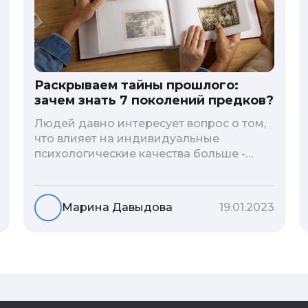
Раскрываем тайны прошлого:
зачем знать 7 поколений предков?
Людей давно интересует вопрос о том,
что влияет на индивидуальные
психологические качества больше -
гены или воспитание и образование
человека. В астрологической практике
существует понятие геноскоп - влияние
Марина Давыдова
19.01.2023
семи поколений предков на судьбу
потомков. Пробуем разобраться, стоит
ли всецело ориентироваться на
наследственность.