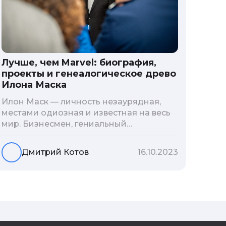
Лучше, чем Marvel: биография,
проекты и генеалогическое древо
Илона Маска
Илон Маск — личность незаурядная,
местами одиозная и известная на весь
мир. Бизнесмен, гениальный
изобретатель и миллиардер, живой
прообраз экранного Железного
Дмитрий Котов
16.10.2023
человека — настоящий супергерой в
реальной жизни, создающий
электромобиль будущего и нацеленный
на колонизацию Марса. Мы решили
узнать побольше об одном из самых
влиятельных людей планеты и
поделиться с читателями блога фактами