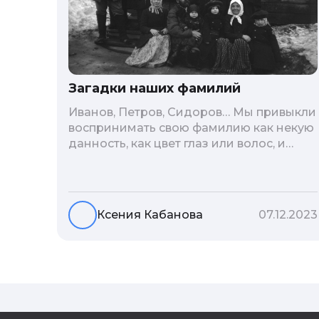
Загадки наших фамилий
Иванов, Петров, Сидоров… Мы привыкли
воспринимать свою фамилию как некую
данность, как цвет глаз или волос, и
редко кто из нас решается ее сменить.
Но что скрывается за порой
неблагозвучной или, наоборот,
«дворянской» фамилией, и какие
Ксения Кабанова
07.12.2023
секреты она может раскрыть о судьбе
рода?