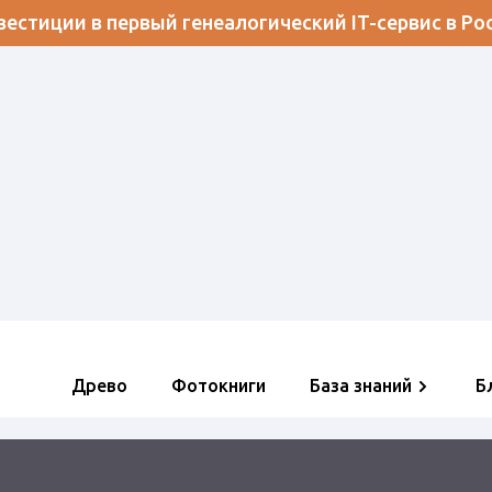
естиции в первый генеалогический IT-сервис в Ро
Древо
Фотокниги
База знаний
Б