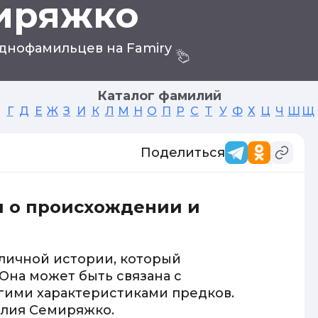
иряжко
днофамильцев на Famiry
Каталог фамилий
Г
Д
Е
Ж
З
И
К
Л
М
Н
О
П
Р
С
Т
У
Ф
Х
Ц
Ч
Ш
Щ
Поделиться
 о происхождении и
личной истории, который
Она может быть связана с
гими характеристиками предков.
илия Семиряжко.